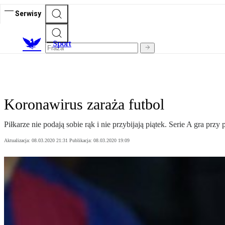
Serwisy
S
port
Koronawirus zaraża futbol
Piłkarze nie podają sobie rąk i nie przybijają piątek. Serie A gra pr
Aktualizacja:
08.03.2020 21:31
Publikacja:
08.03.2020 19:09