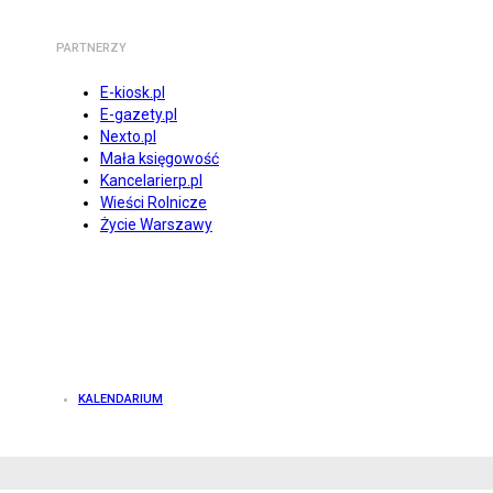
PARTNERZY
E-kiosk.pl
E-gazety.pl
Nexto.pl
Mała księgowość
Kancelarierp.pl
Wieści Rolnicze
Życie Warszawy
KALENDARIUM