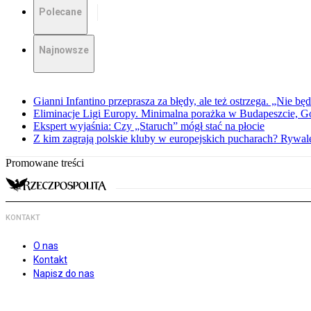
Polecane
Najnowsze
Gianni Infantino przeprasza za błędy, ale też ostrzega. „Nie będ
Eliminacje Ligi Europy. Minimalna porażka w Budapeszcie, G
Ekspert wyjaśnia: Czy „Staruch” mógł stać na płocie
Z kim zagrają polskie kluby w europejskich pucharach? Rywale
Promowane treści
KONTAKT
O nas
Kontakt
Napisz do nas