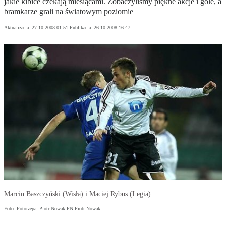
jakie kibice czekają miesiącami. Zobaczyliśmy piękne akcje i gole, a
bramkarze grali na światowym poziomie
Aktualizacja:
27.10.2008 01:51
Publikacja:
26.10.2008 16:47
Marcin Baszczyński (Wisła) i Maciej Rybus (Legia)
Foto: Fotorzepa, Piotr Nowak PN Piotr Nowak