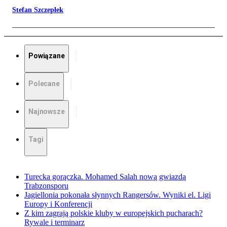
Stefan Szczepłek
Powiązane
Polecane
Najnowsze
Tagi
Turecka gorączka. Mohamed Salah nową gwiazdą
Trabzonsporu
Jagiellonia pokonała słynnych Rangersów. Wyniki el. Ligi
Europy i Konferencji
Z kim zagrają polskie kluby w europejskich pucharach?
Rywale i terminarz