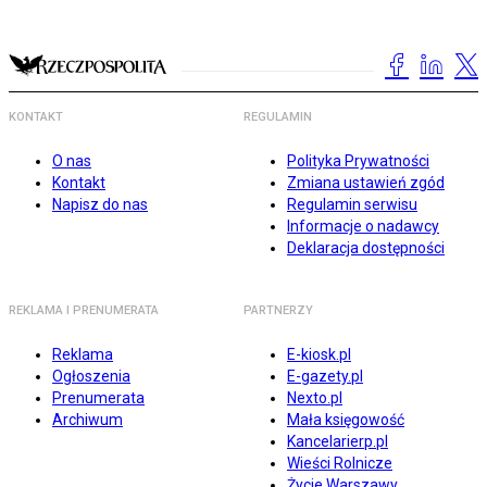
KONTAKT
REGULAMIN
O nas
Polityka Prywatności
Kontakt
Zmiana ustawień zgód
Napisz do nas
Regulamin serwisu
Informacje o nadawcy
Deklaracja dostępności
REKLAMA I PRENUMERATA
PARTNERZY
Reklama
E-kiosk.pl
Ogłoszenia
E-gazety.pl
Prenumerata
Nexto.pl
Archiwum
Mała księgowość
Kancelarierp.pl
Wieści Rolnicze
Życie Warszawy