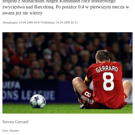
zespołu z Monachium Jürgen Klinsmann chce honorowego
zwycięstwa nad Barceloną. Po porażce 0:4 w pierwszym meczu w
awans już nie wierzy
Aktualizacja:
14.04.2009 04:07
Publikacja:
14.04.2009 02:15
Steven Gerrard
Foto: Reuters