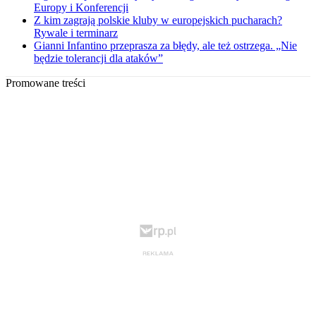
Europy i Konferencji
Z kim zagrają polskie kluby w europejskich pucharach?
Rywale i terminarz
Gianni Infantino przeprasza za błędy, ale też ostrzega. „Nie
będzie tolerancji dla ataków”
Promowane treści