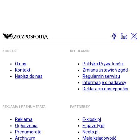
KONTAKT
REGULAMIN
O nas
Polityka Prywatności
Kontakt
Zmiana ustawień zgód
Napisz do nas
Regulamin serwisu
Informacje o nadawcy
Deklaracja dostępności
REKLAMA I PRENUMERATA
PARTNERZY
Reklama
E-kiosk.pl
Ogłoszenia
E-gazety.pl
Prenumerata
Nexto.pl
Archiwum
Mała księgowość