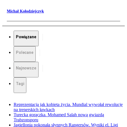
Michał Kołodziejczyk
Powiązane
Polecane
Najnowsze
Tagi
Reprezentacja jak kobieta życia. Mundial wywołał rewolucję
na trenerskich ławkach
Turecka gorączka. Mohamed Salah nową gwiazdą
Trabzonsporu
Jagiellonia pokonała słynnych Rangersów. Wyniki el. Ligi