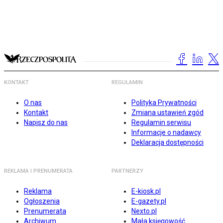
KONTAKT
REGULAMIN
O nas
Polityka Prywatności
Kontakt
Zmiana ustawień zgód
Napisz do nas
Regulamin serwisu
Informacje o nadawcy
Deklaracja dostępności
REKLAMA I PRENUMERATA
PARTNERZY
Reklama
E-kiosk.pl
Ogłoszenia
E-gazety.pl
Prenumerata
Nexto.pl
Archiwum
Mała księgowość