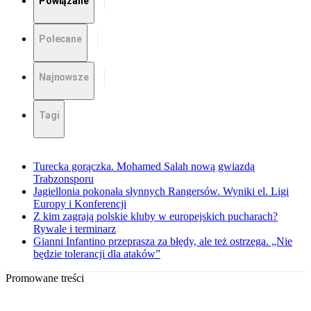
Powiązane
Polecane
Najnowsze
Tagi
Turecka gorączka. Mohamed Salah nową gwiazdą
Trabzonsporu
Jagiellonia pokonała słynnych Rangersów. Wyniki el. Ligi
Europy i Konferencji
Z kim zagrają polskie kluby w europejskich pucharach?
Rywale i terminarz
Gianni Infantino przeprasza za błędy, ale też ostrzega. „Nie
będzie tolerancji dla ataków”
Promowane treści