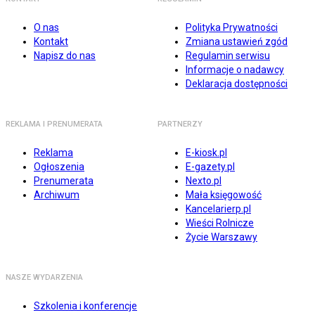
O nas
Polityka Prywatności
Kontakt
Zmiana ustawień zgód
Napisz do nas
Regulamin serwisu
Informacje o nadawcy
Deklaracja dostępności
REKLAMA I PRENUMERATA
PARTNERZY
Reklama
E-kiosk.pl
Ogłoszenia
E-gazety.pl
Prenumerata
Nexto.pl
Archiwum
Mała księgowość
Kancelarierp.pl
Wieści Rolnicze
Życie Warszawy
NASZE WYDARZENIA
Szkolenia i konferencje