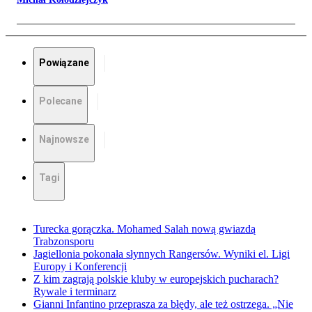
Powiązane
Polecane
Najnowsze
Tagi
Turecka gorączka. Mohamed Salah nową gwiazdą
Trabzonsporu
Jagiellonia pokonała słynnych Rangersów. Wyniki el. Ligi
Europy i Konferencji
Z kim zagrają polskie kluby w europejskich pucharach?
Rywale i terminarz
Gianni Infantino przeprasza za błędy, ale też ostrzega. „Nie