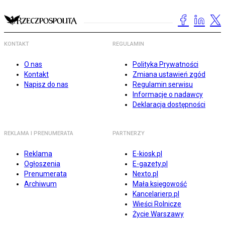
KONTAKT
REGULAMIN
O nas
Polityka Prywatności
Kontakt
Zmiana ustawień zgód
Napisz do nas
Regulamin serwisu
Informacje o nadawcy
Deklaracja dostępności
REKLAMA I PRENUMERATA
PARTNERZY
Reklama
E-kiosk.pl
Ogłoszenia
E-gazety.pl
Prenumerata
Nexto.pl
Archiwum
Mała księgowość
Kancelarierp.pl
Wieści Rolnicze
Życie Warszawy