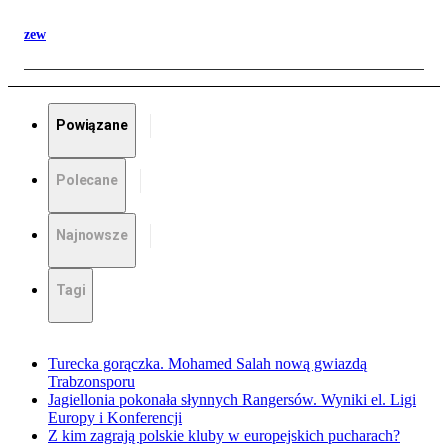
zew
Powiązane
Polecane
Najnowsze
Tagi
Turecka gorączka. Mohamed Salah nową gwiazdą
Trabzonsporu
Jagiellonia pokonała słynnych Rangersów. Wyniki el. Ligi
Europy i Konferencji
Z kim zagrają polskie kluby w europejskich pucharach?