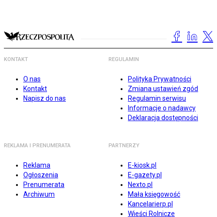
KONTAKT
REGULAMIN
O nas
Polityka Prywatności
Kontakt
Zmiana ustawień zgód
Napisz do nas
Regulamin serwisu
Informacje o nadawcy
Deklaracja dostępności
REKLAMA I PRENUMERATA
PARTNERZY
Reklama
E-kiosk.pl
Ogłoszenia
E-gazety.pl
Prenumerata
Nexto.pl
Archiwum
Mała księgowość
Kancelarierp.pl
Wieści Rolnicze