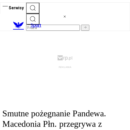
Serwisy
S
port
Smutne pożegnanie Pandewa.
Macedonia Płn. przegrywa z