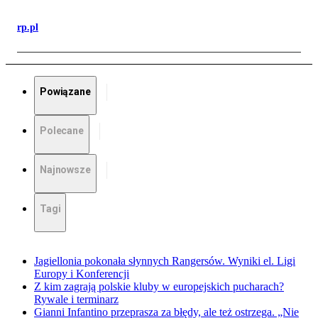
rp.pl
Powiązane
Polecane
Najnowsze
Tagi
Jagiellonia pokonała słynnych Rangersów. Wyniki el. Ligi
Europy i Konferencji
Z kim zagrają polskie kluby w europejskich pucharach?
Rywale i terminarz
Gianni Infantino przeprasza za błędy, ale też ostrzega. „Nie