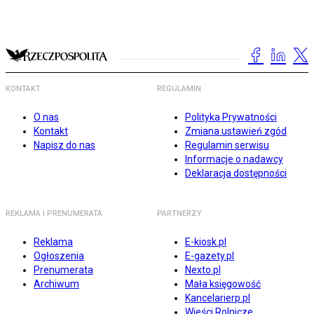
KONTAKT
REGULAMIN
O nas
Polityka Prywatności
Kontakt
Zmiana ustawień zgód
Napisz do nas
Regulamin serwisu
Informacje o nadawcy
Deklaracja dostępności
REKLAMA I PRENUMERATA
PARTNERZY
Reklama
E-kiosk.pl
Ogłoszenia
E-gazety.pl
Prenumerata
Nexto.pl
Archiwum
Mała księgowość
Kancelarierp.pl
Wieści Rolnicze