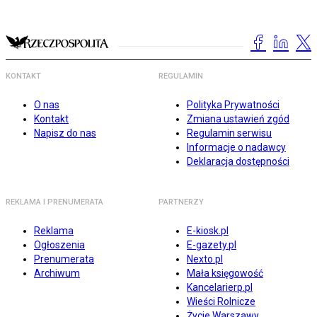
KONTAKT
REGULAMIN
O nas
Polityka Prywatności
Kontakt
Zmiana ustawień zgód
Napisz do nas
Regulamin serwisu
Informacje o nadawcy
Deklaracja dostępności
REKLAMA I PRENUMERATA
PARTNERZY
Reklama
E-kiosk.pl
Ogłoszenia
E-gazety.pl
Prenumerata
Nexto.pl
Archiwum
Mała księgowość
Kancelarierp.pl
Wieści Rolnicze
Życie Warszawy