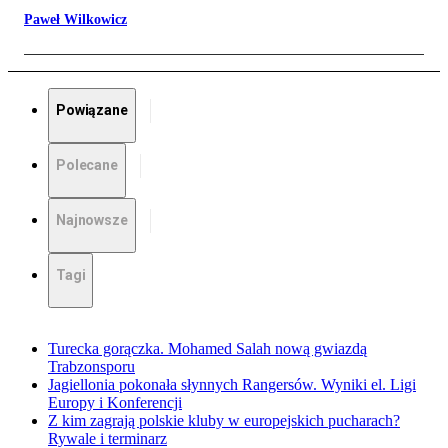
Paweł Wilkowicz
Powiązane
Polecane
Najnowsze
Tagi
Turecka gorączka. Mohamed Salah nową gwiazdą
Trabzonsporu
Jagiellonia pokonała słynnych Rangersów. Wyniki el. Ligi
Europy i Konferencji
Z kim zagrają polskie kluby w europejskich pucharach?
Rywale i terminarz