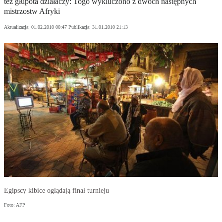
też głupota działaczy: Togo wykluczono z dwóch następnych
mistrzostw Afryki
Aktualizacja:
01.02.2010 00:47
Publikacja:
31.01.2010 21:13
Egipscy kibice oglądają finał turnieju
Foto: AFP