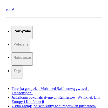
p.mal
Powiązane
Polecane
Najnowsze
Tagi
Turecka gorączka. Mohamed Salah nową gwiazdą
Trabzonsporu
Jagiellonia pokonała słynnych Rangersów. Wyniki el. Ligi
Europy i Konferencji
Z kim zagrają polskie kluby w europejskich pucharach?