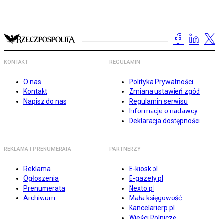
KONTAKT
REGULAMIN
O nas
Polityka Prywatności
Kontakt
Zmiana ustawień zgód
Napisz do nas
Regulamin serwisu
Informacje o nadawcy
Deklaracja dostępności
REKLAMA I PRENUMERATA
PARTNERZY
Reklama
E-kiosk.pl
Ogłoszenia
E-gazety.pl
Prenumerata
Nexto.pl
Archiwum
Mała księgowość
Kancelarierp.pl
Wieści Rolnicze