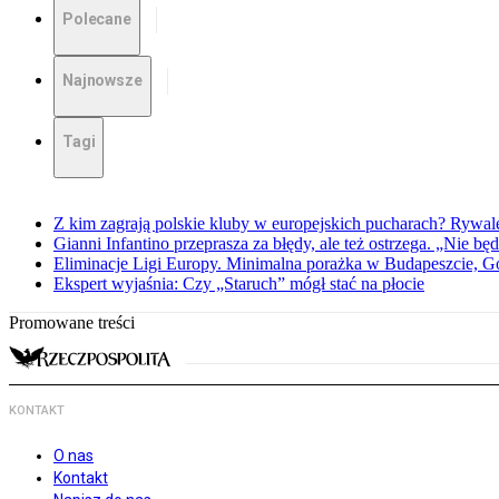
Polecane
Najnowsze
Tagi
Z kim zagrają polskie kluby w europejskich pucharach? Rywale
Gianni Infantino przeprasza za błędy, ale też ostrzega. „Nie będ
Eliminacje Ligi Europy. Minimalna porażka w Budapeszcie, G
Ekspert wyjaśnia: Czy „Staruch” mógł stać na płocie
Promowane treści
KONTAKT
O nas
Kontakt