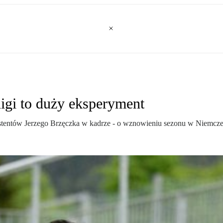
igi to duży eksperyment
systentów Jerzego Brzęczka w kadrze - o wznowieniu sezonu w Niemczec