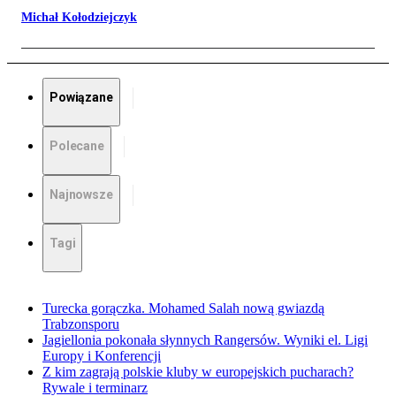
Michał Kołodziejczyk
Powiązane
Polecane
Najnowsze
Tagi
Turecka gorączka. Mohamed Salah nową gwiazdą
Trabzonsporu
Jagiellonia pokonała słynnych Rangersów. Wyniki el. Ligi
Europy i Konferencji
Z kim zagrają polskie kluby w europejskich pucharach?
Rywale i terminarz