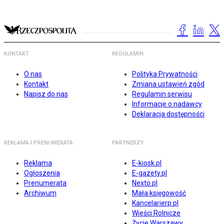
KONTAKT
REGULAMIN
O nas
Polityka Prywatności
Kontakt
Zmiana ustawień zgód
Napisz do nas
Regulamin serwisu
Informacje o nadawcy
Deklaracja dostępności
REKLAMA I PRENUMERATA
PARTNERZY
Reklama
E-kiosk.pl
Ogłoszenia
E-gazety.pl
Prenumerata
Nexto.pl
Archiwum
Mała księgowość
Kancelarierp.pl
Wieści Rolnicze
Życie Warszawy