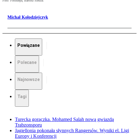
Foto: Fotorzepa, Bartosz Siedlik
Michał Kołodziejczyk
Powiązane
Polecane
Najnowsze
Tagi
Turecka gorączka. Mohamed Salah nową gwiazdą
Trabzonsporu
Jagiellonia pokonała słynnych Rangersów. Wyniki el. Ligi
Europy i Konferencji