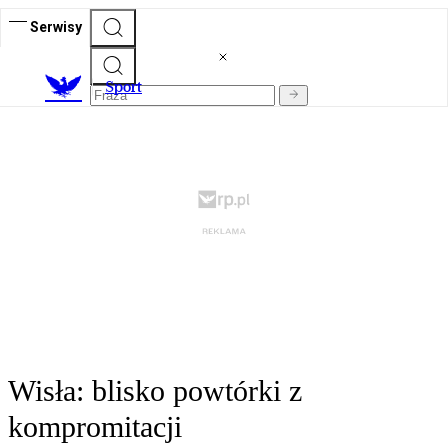
Serwisy
S
port
Wisła: blisko powtórki z
kompromitacji