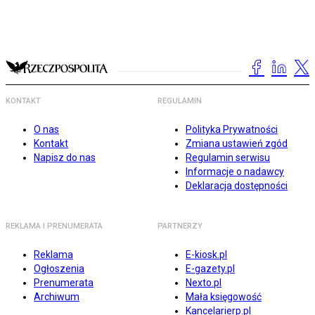
KONTAKT
REGULAMIN
O nas
Polityka Prywatności
Kontakt
Zmiana ustawień zgód
Napisz do nas
Regulamin serwisu
Informacje o nadawcy
Deklaracja dostępności
REKLAMA I PRENUMERATA
PARTNERZY
Reklama
E-kiosk.pl
Ogłoszenia
E-gazety.pl
Prenumerata
Nexto.pl
Archiwum
Mała księgowość
Kancelarierp.pl