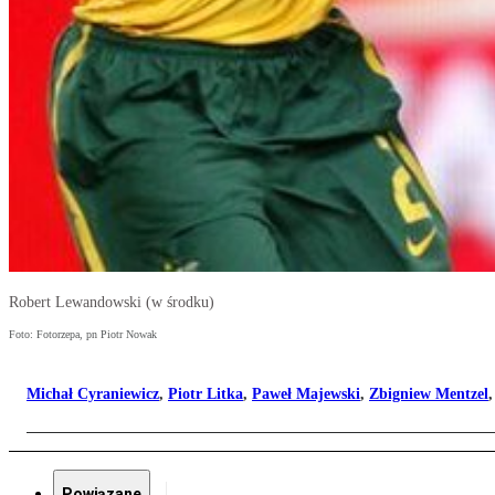
Robert Lewandowski (w środku)
Foto: Fotorzepa, pn Piotr Nowak
Michał Cyraniewicz
,
Piotr Litka
,
Paweł Majewski
,
Zbigniew Mentzel
Powiązane