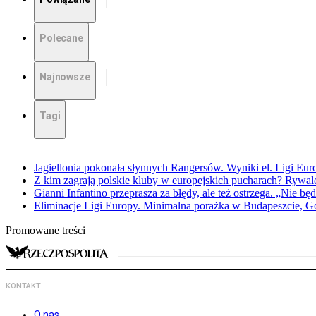
Polecane
Najnowsze
Tagi
Jagiellonia pokonała słynnych Rangersów. Wyniki el. Ligi Eur
Z kim zagrają polskie kluby w europejskich pucharach? Rywale
Gianni Infantino przeprasza za błędy, ale też ostrzega. „Nie będ
Eliminacje Ligi Europy. Minimalna porażka w Budapeszcie, G
Promowane treści
KONTAKT
O nas