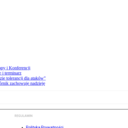
opy i Konferencji
 i terminarz
zie tolerancji dla ataków”
órnik zachowuje nadzieję
REGULAMIN
Polityka Prywatności