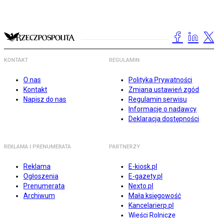
KONTAKT
REGULAMIN
O nas
Polityka Prywatności
Kontakt
Zmiana ustawień zgód
Napisz do nas
Regulamin serwisu
Informacje o nadawcy
Deklaracja dostępności
REKLAMA I PRENUMERATA
PARTNERZY
Reklama
E-kiosk.pl
Ogłoszenia
E-gazety.pl
Prenumerata
Nexto.pl
Archiwum
Mała księgowość
Kancelarierp.pl
Wieści Rolnicze