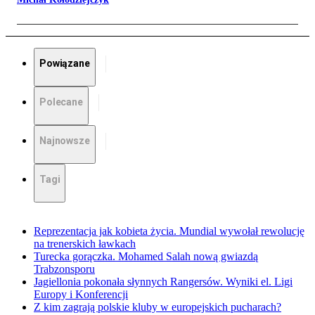
Powiązane
Polecane
Najnowsze
Tagi
Reprezentacja jak kobieta życia. Mundial wywołał rewolucję
na trenerskich ławkach
Turecka gorączka. Mohamed Salah nową gwiazdą
Trabzonsporu
Jagiellonia pokonała słynnych Rangersów. Wyniki el. Ligi
Europy i Konferencji
Z kim zagrają polskie kluby w europejskich pucharach?