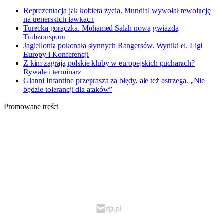
Reprezentacja jak kobieta życia. Mundial wywołał rewolucję
na trenerskich ławkach
Turecka gorączka. Mohamed Salah nową gwiazdą
Trabzonsporu
Jagiellonia pokonała słynnych Rangersów. Wyniki el. Ligi
Europy i Konferencji
Z kim zagrają polskie kluby w europejskich pucharach?
Rywale i terminarz
Gianni Infantino przeprasza za błędy, ale też ostrzega. „Nie
będzie tolerancji dla ataków”
Promowane treści