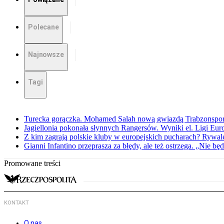
Polecane
Najnowsze
Tagi
Turecka gorączka. Mohamed Salah nową gwiazdą Trabzonspo
Jagiellonia pokonała słynnych Rangersów. Wyniki el. Ligi Eur
Z kim zagrają polskie kluby w europejskich pucharach? Rywale
Gianni Infantino przeprasza za błędy, ale też ostrzega. „Nie będ
Promowane treści
KONTAKT
O nas