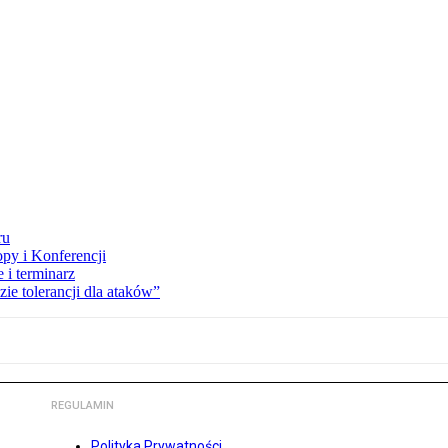
ru
opy i Konferencji
 i terminarz
zie tolerancji dla ataków”
REGULAMIN
Polityka Prywatności