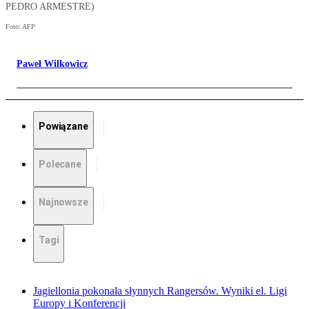
PEDRO ARMESTRE)
Foto: AFP
Paweł Wilkowicz
Powiązane
Polecane
Najnowsze
Tagi
Jagiellonia pokonała słynnych Rangersów. Wyniki el. Ligi
Europy i Konferencji