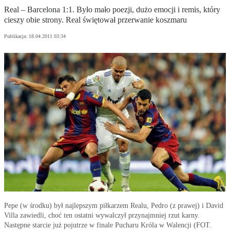
Real – Barcelona 1:1. Było mało poezji, dużo emocji i remis, który
cieszy obie strony. Real świętował przerwanie koszmaru
Publikacja:
18.04.2011 03:34
Pepe (w środku) był najlepszym piłkarzem Realu, Pedro (z prawej) i David
Villa zawiedli, choć ten ostatni wywalczył przynajmniej rzut karny.
Następne starcie już pojutrze w finale Pucharu Króla w Walencji (FOT.