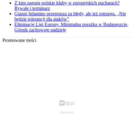
Z kim zagrają polskie kluby w europejskich pucharach?
Rywale i terminarz
Gianni Infantino przeprasza za błędy, ale też ostrzega. „Nie
będzie tolerancji dla ataków”
Eliminacje Ligi Europy. Minimalna porażka w Budapeszcie,
Górnik zachowuje nadzieję
Promowane treści