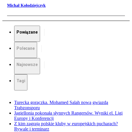
Michał Kołodziejczyk
Powiązane
Polecane
Najnowsze
Tagi
Turecka gorączka. Mohamed Salah nową gwiazdą
Trabzonsporu
Jagiellonia pokonała słynnych Rangersów. Wyniki el. Ligi
Europy i Konferencji
Z kim zagrają polskie kluby w europejskich pucharach?
Rywale i terminarz