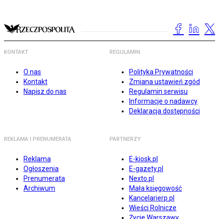
KONTAKT
REGULAMIN
O nas
Polityka Prywatności
Kontakt
Zmiana ustawień zgód
Napisz do nas
Regulamin serwisu
Informacje o nadawcy
Deklaracja dostępności
REKLAMA I PRENUMERATA
PARTNERZY
Reklama
E-kiosk.pl
Ogłoszenia
E-gazety.pl
Prenumerata
Nexto.pl
Archiwum
Mała księgowość
Kancelarierp.pl
Wieści Rolnicze
Życie Warszawy