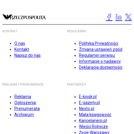
KONTAKT
REGULAMIN
O nas
Polityka Prywatności
Kontakt
Zmiana ustawień zgód
Napisz do nas
Regulamin serwisu
Informacje o nadawcy
Deklaracja dostępności
REKLAMA I PRENUMERATA
PARTNERZY
Reklama
E-kiosk.pl
Ogłoszenia
E-gazety.pl
Prenumerata
Nexto.pl
Archiwum
Mała księgowość
Kancelarierp.pl
Wieści Rolnicze
Życie Warszawy