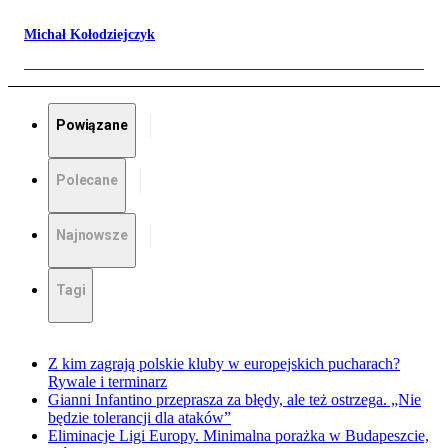
Michał Kołodziejczyk
Powiązane
Polecane
Najnowsze
Tagi
Z kim zagrają polskie kluby w europejskich pucharach?
Rywale i terminarz
Gianni Infantino przeprasza za błędy, ale też ostrzega. „Nie
będzie tolerancji dla ataków”
Eliminacje Ligi Europy. Minimalna porażka w Budapeszcie,