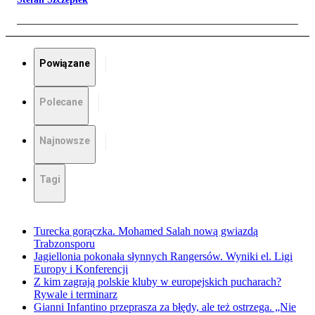
Powiązane
Polecane
Najnowsze
Tagi
Turecka gorączka. Mohamed Salah nową gwiazdą
Trabzonsporu
Jagiellonia pokonała słynnych Rangersów. Wyniki el. Ligi
Europy i Konferencji
Z kim zagrają polskie kluby w europejskich pucharach?
Rywale i terminarz
Gianni Infantino przeprasza za błędy, ale też ostrzega. „Nie