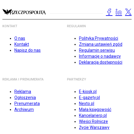
KONTAKT
REGULAMIN
O nas
Polityka Prywatności
Kontakt
Zmiana ustawień zgód
Napisz do nas
Regulamin serwisu
Informacje o nadawcy
Deklaracja dostępności
REKLAMA I PRENUMERATA
PARTNERZY
Reklama
E-kiosk.pl
Ogłoszenia
E-gazety.pl
Prenumerata
Nexto.pl
Archiwum
Mała księgowość
Kancelarierp.pl
Wieści Rolnicze
Życie Warszawy