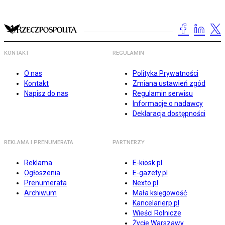
KONTAKT
REGULAMIN
O nas
Polityka Prywatności
Kontakt
Zmiana ustawień zgód
Napisz do nas
Regulamin serwisu
Informacje o nadawcy
Deklaracja dostępności
REKLAMA I PRENUMERATA
PARTNERZY
Reklama
E-kiosk.pl
Ogłoszenia
E-gazety.pl
Prenumerata
Nexto.pl
Archiwum
Mała księgowość
Kancelarierp.pl
Wieści Rolnicze
Życie Warszawy