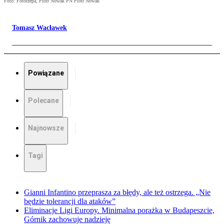
Foto: Fotorzepa, Piotr Nowak PN Piotr Nowak
Tomasz Wacławek
Powiązane
Polecane
Najnowsze
Tagi
Gianni Infantino przeprasza za błędy, ale też ostrzega. „Nie
będzie tolerancji dla ataków”
Eliminacje Ligi Europy. Minimalna porażka w Budapeszcie,
Górnik zachowuje nadzieję