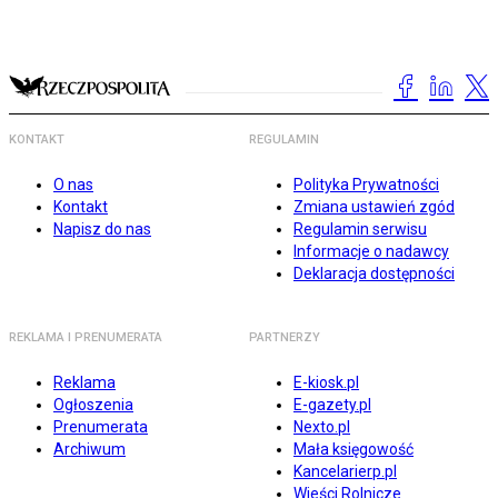
KONTAKT
REGULAMIN
O nas
Polityka Prywatności
Kontakt
Zmiana ustawień zgód
Napisz do nas
Regulamin serwisu
Informacje o nadawcy
Deklaracja dostępności
REKLAMA I PRENUMERATA
PARTNERZY
Reklama
E-kiosk.pl
Ogłoszenia
E-gazety.pl
Prenumerata
Nexto.pl
Archiwum
Mała księgowość
Kancelarierp.pl
Wieści Rolnicze