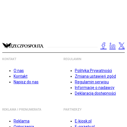
KONTAKT
REGULAMIN
O nas
Polityka Prywatności
Kontakt
Zmiana ustawień zgód
Napisz do nas
Regulamin serwisu
Informacje o nadawcy
Deklaracja dostępności
REKLAMA I PRENUMERATA
PARTNERZY
Reklama
E-kiosk.pl
Ogłoszenia
E-gazety.pl