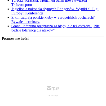
Turecka gorączka. Mohamed Salah nową gwiazdą
Trabzonsporu
Jagiellonia pokonała słynnych Rangersów. Wyniki el. Ligi
Europy i Konferencji
Z kim zagrają polskie kluby w europejskich pucharach?
Rywale i terminarz
Gianni Infantino przeprasza za błędy, ale też ostrzega. „Nie
będzie tolerancji dla ataków”
Promowane treści