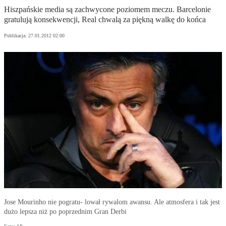
Hiszpańskie media są zachwycone poziomem meczu. Barcelonie
gratulują konsekwencji, Real chwalą za piękną walkę do końca
Publikacja:
27.01.2012 02:00
Jose Mourinho nie pogratu- lował rywalom awansu. Ale atmosfera i tak jest
dużo lepsza niż po poprzednim Gran Derbi