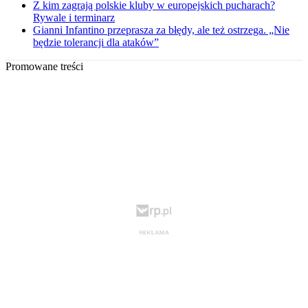
Z kim zagrają polskie kluby w europejskich pucharach?
Rywale i terminarz
Gianni Infantino przeprasza za błędy, ale też ostrzega. „Nie
będzie tolerancji dla ataków”
Promowane treści