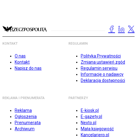
KONTAKT
REGULAMIN
O nas
Polityka Prywatności
Kontakt
Zmiana ustawień zgód
Napisz do nas
Regulamin serwisu
Informacje o nadawcy
Deklaracja dostępności
REKLAMA I PRENUMERATA
PARTNERZY
Reklama
E-kiosk.pl
Ogłoszenia
E-gazety.pl
Prenumerata
Nexto.pl
Archiwum
Mała księgowość
Kancelarierp.pl