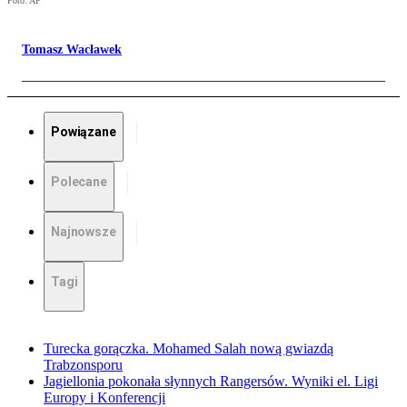
Foto: AP
Tomasz Wacławek
Powiązane
Polecane
Najnowsze
Tagi
Turecka gorączka. Mohamed Salah nową gwiazdą
Trabzonsporu
Jagiellonia pokonała słynnych Rangersów. Wyniki el. Ligi
Europy i Konferencji