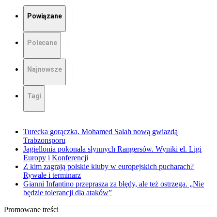
Powiązane
Polecane
Najnowsze
Tagi
Turecka gorączka. Mohamed Salah nową gwiazdą
Trabzonsporu
Jagiellonia pokonała słynnych Rangersów. Wyniki el. Ligi
Europy i Konferencji
Z kim zagrają polskie kluby w europejskich pucharach?
Rywale i terminarz
Gianni Infantino przeprasza za błędy, ale też ostrzega. „Nie
będzie tolerancji dla ataków”
Promowane treści