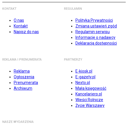
KONTAKT
REGULAMIN
O nas
Polityka Prywatności
Kontakt
Zmiana ustawień zgód
Napisz do nas
Regulamin serwisu
Informacje o nadawcy
Deklaracja dostępności
REKLAMA I PRENUMERATA
PARTNERZY
Reklama
E-kiosk.pl
Ogłoszenia
E-gazety.pl
Prenumerata
Nexto.pl
Archiwum
Mała księgowość
Kancelarierp.pl
Wieści Rolnicze
Życie Warszawy
NASZE WYDARZENIA