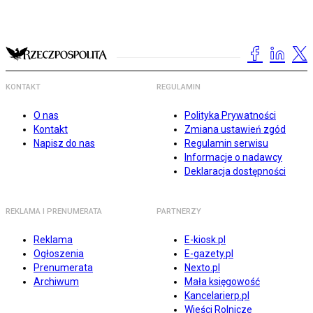
KONTAKT
REGULAMIN
O nas
Polityka Prywatności
Kontakt
Zmiana ustawień zgód
Napisz do nas
Regulamin serwisu
Informacje o nadawcy
Deklaracja dostępności
REKLAMA I PRENUMERATA
PARTNERZY
Reklama
E-kiosk.pl
Ogłoszenia
E-gazety.pl
Prenumerata
Nexto.pl
Archiwum
Mała księgowość
Kancelarierp.pl
Wieści Rolnicze