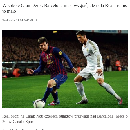
W sobotę Gran Derbi. Barcelona musi wygrać, ale i dla Realu remis
to mało
Publikacja:
21.04.2012 01:13
Real broni na Camp Nou czterech punktów przewagi nad Barceloną. Mecz o
20. w Canal+ Sport