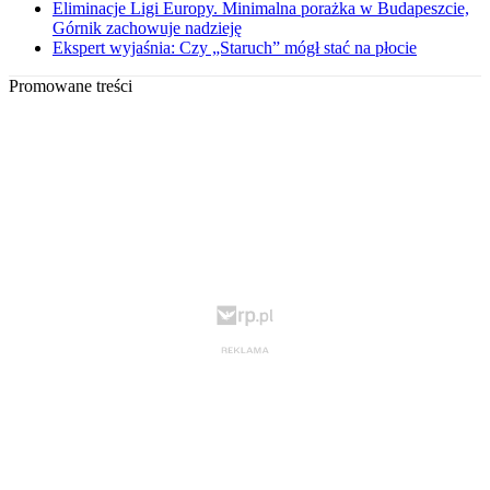
Eliminacje Ligi Europy. Minimalna porażka w Budapeszcie,
Górnik zachowuje nadzieję
Ekspert wyjaśnia: Czy „Staruch” mógł stać na płocie
Promowane treści