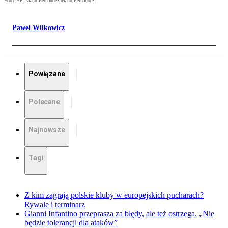
Foto: AP, Manu Fernandez Manu Fernandez
Paweł Wilkowicz
Powiązane
Polecane
Najnowsze
Tagi
Z kim zagrają polskie kluby w europejskich pucharach?
Rywale i terminarz
Gianni Infantino przeprasza za błędy, ale też ostrzega. „Nie
będzie tolerancji dla ataków”