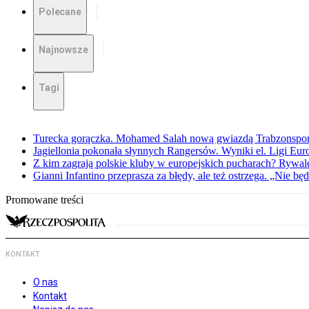
Polecane
Najnowsze
Tagi
Turecka gorączka. Mohamed Salah nową gwiazdą Trabzonspo
Jagiellonia pokonała słynnych Rangersów. Wyniki el. Ligi Eur
Z kim zagrają polskie kluby w europejskich pucharach? Rywale
Gianni Infantino przeprasza za błędy, ale też ostrzega. „Nie będ
Promowane treści
KONTAKT
O nas
Kontakt