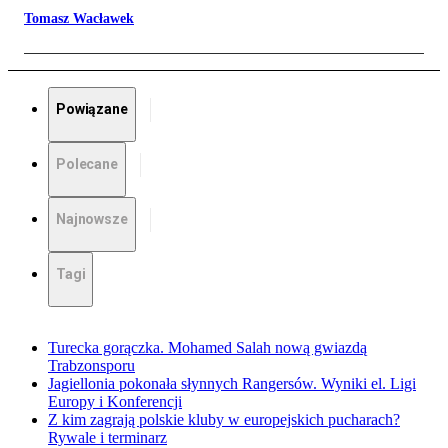
Tomasz Wacławek
Powiązane
Polecane
Najnowsze
Tagi
Turecka gorączka. Mohamed Salah nową gwiazdą
Trabzonsporu
Jagiellonia pokonała słynnych Rangersów. Wyniki el. Ligi
Europy i Konferencji
Z kim zagrają polskie kluby w europejskich pucharach?
Rywale i terminarz