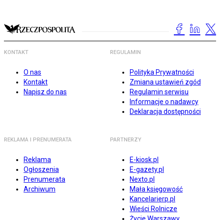
KONTAKT
REGULAMIN
O nas
Polityka Prywatności
Kontakt
Zmiana ustawień zgód
Napisz do nas
Regulamin serwisu
Informacje o nadawcy
Deklaracja dostępności
REKLAMA I PRENUMERATA
PARTNERZY
Reklama
E-kiosk.pl
Ogłoszenia
E-gazety.pl
Prenumerata
Nexto.pl
Archiwum
Mała księgowość
Kancelarierp.pl
Wieści Rolnicze
Życie Warszawy