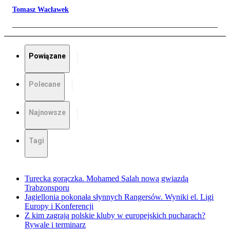
Tomasz Wacławek
Powiązane
Polecane
Najnowsze
Tagi
Turecka gorączka. Mohamed Salah nową gwiazdą
Trabzonsporu
Jagiellonia pokonała słynnych Rangersów. Wyniki el. Ligi
Europy i Konferencji
Z kim zagrają polskie kluby w europejskich pucharach?
Rywale i terminarz