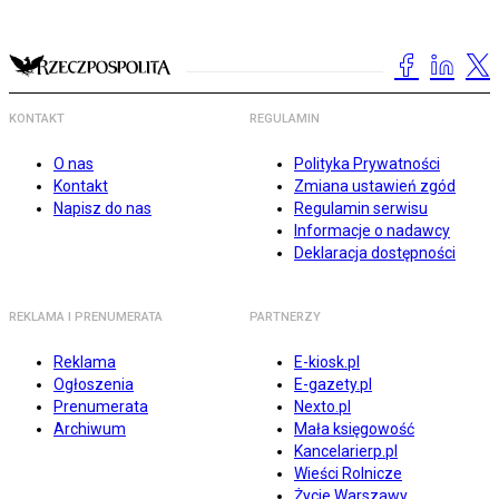
KONTAKT
REGULAMIN
O nas
Polityka Prywatności
Kontakt
Zmiana ustawień zgód
Napisz do nas
Regulamin serwisu
Informacje o nadawcy
Deklaracja dostępności
REKLAMA I PRENUMERATA
PARTNERZY
Reklama
E-kiosk.pl
Ogłoszenia
E-gazety.pl
Prenumerata
Nexto.pl
Archiwum
Mała księgowość
Kancelarierp.pl
Wieści Rolnicze
Życie Warszawy