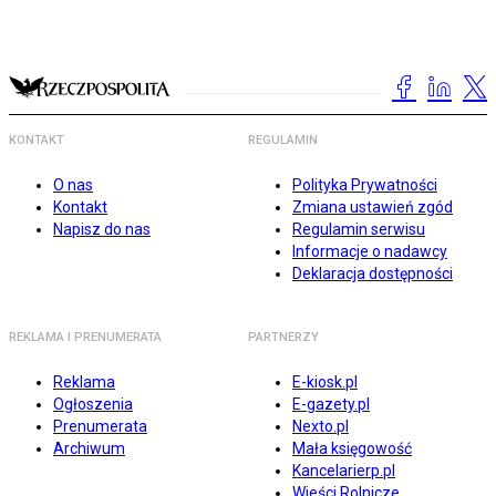
KONTAKT
REGULAMIN
O nas
Polityka Prywatności
Kontakt
Zmiana ustawień zgód
Napisz do nas
Regulamin serwisu
Informacje o nadawcy
Deklaracja dostępności
REKLAMA I PRENUMERATA
PARTNERZY
Reklama
E-kiosk.pl
Ogłoszenia
E-gazety.pl
Prenumerata
Nexto.pl
Archiwum
Mała księgowość
Kancelarierp.pl
Wieści Rolnicze