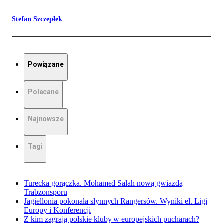
Stefan Szczepłek
Powiązane
Polecane
Najnowsze
Tagi
Turecka gorączka. Mohamed Salah nową gwiazdą
Trabzonsporu
Jagiellonia pokonała słynnych Rangersów. Wyniki el. Ligi
Europy i Konferencji
Z kim zagrają polskie kluby w europejskich pucharach?