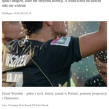
spłaci długów, klub nie otrzyma licencji. A właściciela od dawna
nikt nie widział
Publikacja:
24.04.2013 01:19
Paweł Wszołek – jeden z tych, którzy zostali w Polonii, pomimo propozycji
z Hanoweru
Foto: Fotorzepa, Piotr Nowak PN Piotr Nowak