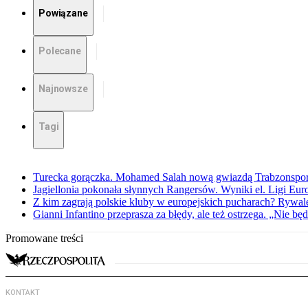
Powiązane
Polecane
Najnowsze
Tagi
Turecka gorączka. Mohamed Salah nową gwiazdą Trabzonspo
Jagiellonia pokonała słynnych Rangersów. Wyniki el. Ligi Eur
Z kim zagrają polskie kluby w europejskich pucharach? Rywale
Gianni Infantino przeprasza za błędy, ale też ostrzega. „Nie będ
Promowane treści
KONTAKT