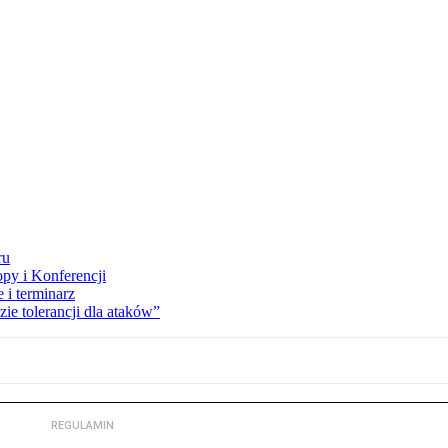
ru
opy i Konferencji
 i terminarz
zie tolerancji dla ataków”
REGULAMIN