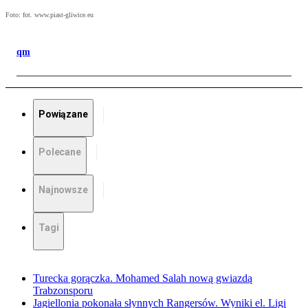
Foto: fot. www.piast-gliwice.eu
qm
Powiązane
Polecane
Najnowsze
Tagi
Turecka gorączka. Mohamed Salah nową gwiazdą
Trabzonsporu
Jagiellonia pokonała słynnych Rangersów. Wyniki el. Ligi