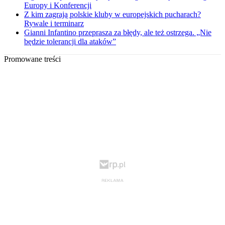
Europy i Konferencji
Z kim zagrają polskie kluby w europejskich pucharach?
Rywale i terminarz
Gianni Infantino przeprasza za błędy, ale też ostrzega. „Nie
będzie tolerancji dla ataków”
Promowane treści