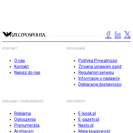
KONTAKT
REGULAMIN
O nas
Polityka Prywatności
Kontakt
Zmiana ustawień zgód
Napisz do nas
Regulamin serwisu
Informacje o nadawcy
Deklaracja dostępności
REKLAMA I PRENUMERATA
PARTNERZY
Reklama
E-kiosk.pl
Ogłoszenia
E-gazety.pl
Prenumerata
Nexto.pl
Archiwum
Mała księgowość