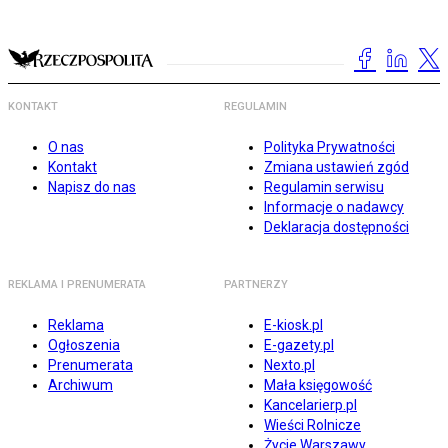
KONTAKT
REGULAMIN
O nas
Polityka Prywatności
Kontakt
Zmiana ustawień zgód
Napisz do nas
Regulamin serwisu
Informacje o nadawcy
Deklaracja dostępności
REKLAMA I PRENUMERATA
PARTNERZY
Reklama
E-kiosk.pl
Ogłoszenia
E-gazety.pl
Prenumerata
Nexto.pl
Archiwum
Mała księgowość
Kancelarierp.pl
Wieści Rolnicze
Życie Warszawy