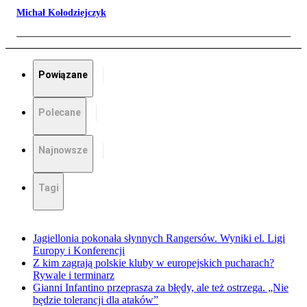
Michał Kołodziejczyk
Powiązane
Polecane
Najnowsze
Tagi
Jagiellonia pokonała słynnych Rangersów. Wyniki el. Ligi
Europy i Konferencji
Z kim zagrają polskie kluby w europejskich pucharach?
Rywale i terminarz
Gianni Infantino przeprasza za błędy, ale też ostrzega. „Nie
będzie tolerancji dla ataków”