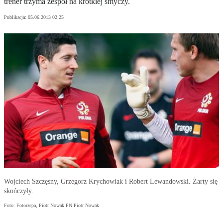
trener trzyma zespół na krótkiej smyczy.
Publikacja:
05.06.2013 02:25
Wojciech Szczęsny, Grzegorz Krychowiak i Robert Lewandowski. Żarty się
skończyły.
Foto: Fotorzepa, Piotr Nowak PN Piotr Nowak