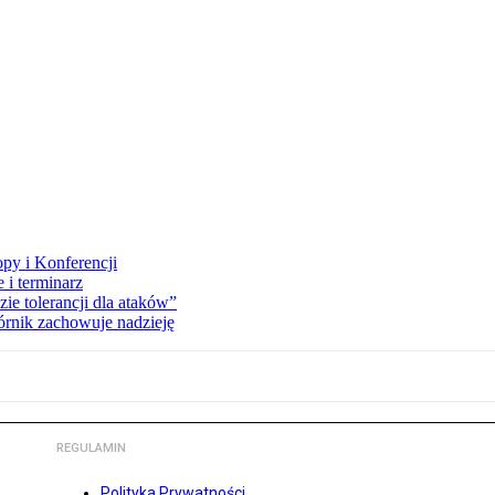
opy i Konferencji
 i terminarz
zie tolerancji dla ataków”
órnik zachowuje nadzieję
REGULAMIN
Polityka Prywatności