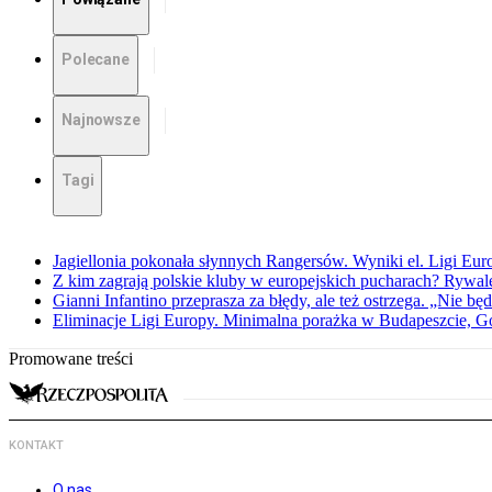
Polecane
Najnowsze
Tagi
Jagiellonia pokonała słynnych Rangersów. Wyniki el. Ligi Eur
Z kim zagrają polskie kluby w europejskich pucharach? Rywale
Gianni Infantino przeprasza za błędy, ale też ostrzega. „Nie będ
Eliminacje Ligi Europy. Minimalna porażka w Budapeszcie, G
Promowane treści
KONTAKT
O nas