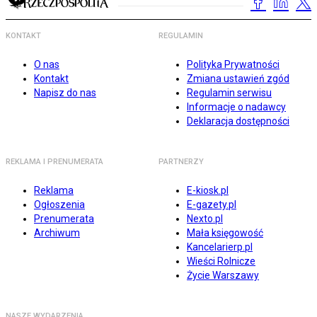
KONTAKT
REGULAMIN
O nas
Polityka Prywatności
Kontakt
Zmiana ustawień zgód
Napisz do nas
Regulamin serwisu
Informacje o nadawcy
Deklaracja dostępności
REKLAMA I PRENUMERATA
PARTNERZY
Reklama
E-kiosk.pl
Ogłoszenia
E-gazety.pl
Prenumerata
Nexto.pl
Archiwum
Mała księgowość
Kancelarierp.pl
Wieści Rolnicze
Życie Warszawy
NASZE WYDARZENIA