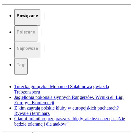
Powiązane
Polecane
Najnowsze
Tagi
Turecka gorączka. Mohamed Salah nową gwiazdą
Trabzonsporu
Jagiellonia pokonała słynnych Rangersów. Wyniki el. Ligi
Europy i Konferencji
Z kim zagrają polskie kluby w europejskich pucharach?
Rywale i terminarz
Gianni Infantino przeprasza za błędy, ale też ostrzega. „Nie
będzie tolerancji dla ataków”