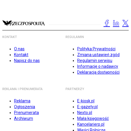
KONTAKT
REGULAMIN
O nas
Polityka Prywatności
Kontakt
Zmiana ustawień zgód
Napisz do nas
Regulamin serwisu
Informacje o nadawcy
Deklaracja dostępności
REKLAMA I PRENUMERATA
PARTNERZY
Reklama
E-kiosk.pl
Ogłoszenia
E-gazety.pl
Prenumerata
Nexto.pl
Archiwum
Mała księgowość
Kancelarierp.pl
Wieści Rolnicze