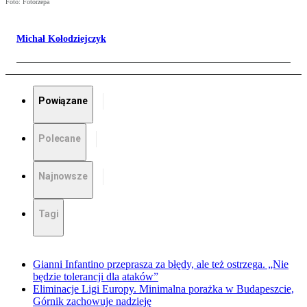
Foto: Fotorzepa
Michał Kołodziejczyk
Powiązane
Polecane
Najnowsze
Tagi
Gianni Infantino przeprasza za błędy, ale też ostrzega. „Nie
będzie tolerancji dla ataków”
Eliminacje Ligi Europy. Minimalna porażka w Budapeszcie,
Górnik zachowuje nadzieję