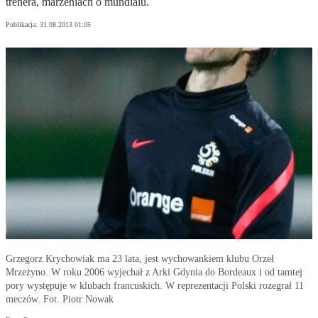
trenera, marzeniach o mundialu.
Publikacja:
31.08.2013 01:05
Grzegorz Krychowiak ma 23 lata, jest wychowankiem klubu Orzeł
Mrzeżyno. W roku 2006 wyjechał z Arki Gdynia do Bordeaux i od tamtej
pory występuje w klubach francuskich. W reprezentacji Polski rozegrał 11
meczów. Fot. Piotr Nowak