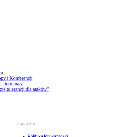
ru
opy i Konferencji
 i terminarz
zie tolerancji dla ataków”
REGULAMIN
Polityka Prywatności