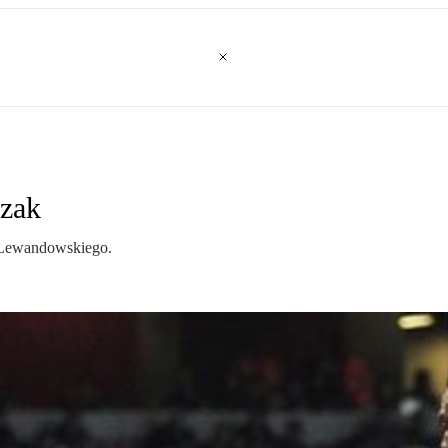
czak
 Lewandowskiego.