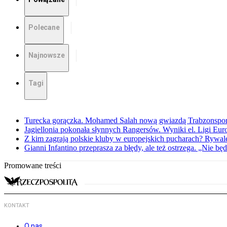
Polecane
Najnowsze
Tagi
Turecka gorączka. Mohamed Salah nową gwiazdą Trabzonspo
Jagiellonia pokonała słynnych Rangersów. Wyniki el. Ligi Eur
Z kim zagrają polskie kluby w europejskich pucharach? Rywale
Gianni Infantino przeprasza za błędy, ale też ostrzega. „Nie będ
Promowane treści
KONTAKT
O nas