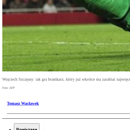
Wojciech Szczęsny: tak gra bramkarz, który już wkrótce ma zarabiać najwięc
Foto: AFP
Tomasz Wacławek
Powiązane