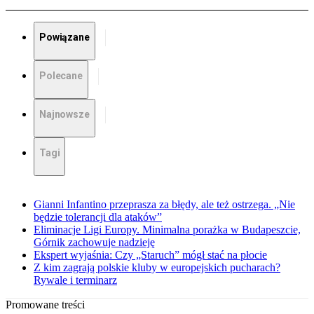
Powiązane
Polecane
Najnowsze
Tagi
Gianni Infantino przeprasza za błędy, ale też ostrzega. „Nie
będzie tolerancji dla ataków”
Eliminacje Ligi Europy. Minimalna porażka w Budapeszcie,
Górnik zachowuje nadzieję
Ekspert wyjaśnia: Czy „Staruch” mógł stać na płocie
Z kim zagrają polskie kluby w europejskich pucharach?
Rywale i terminarz
Promowane treści