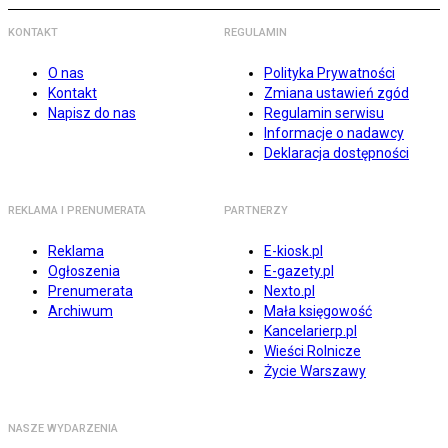
KONTAKT
REGULAMIN
O nas
Polityka Prywatności
Kontakt
Zmiana ustawień zgód
Napisz do nas
Regulamin serwisu
Informacje o nadawcy
Deklaracja dostępności
REKLAMA I PRENUMERATA
PARTNERZY
Reklama
E-kiosk.pl
Ogłoszenia
E-gazety.pl
Prenumerata
Nexto.pl
Archiwum
Mała księgowość
Kancelarierp.pl
Wieści Rolnicze
Życie Warszawy
NASZE WYDARZENIA