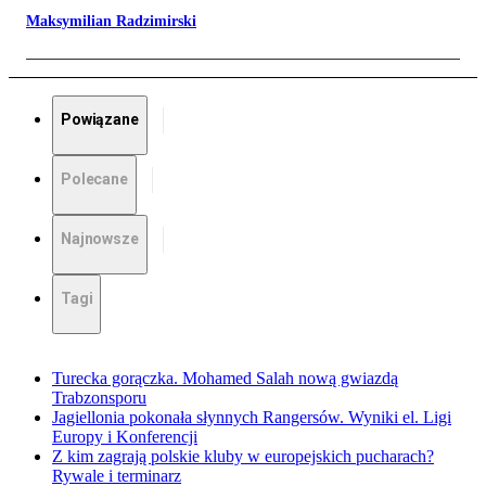
Maksymilian Radzimirski
Powiązane
Polecane
Najnowsze
Tagi
Turecka gorączka. Mohamed Salah nową gwiazdą
Trabzonsporu
Jagiellonia pokonała słynnych Rangersów. Wyniki el. Ligi
Europy i Konferencji
Z kim zagrają polskie kluby w europejskich pucharach?
Rywale i terminarz