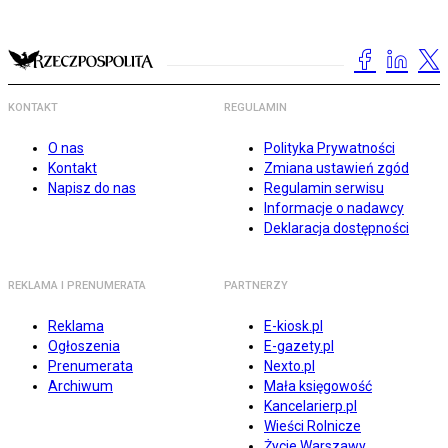
KONTAKT
REGULAMIN
O nas
Polityka Prywatności
Kontakt
Zmiana ustawień zgód
Napisz do nas
Regulamin serwisu
Informacje o nadawcy
Deklaracja dostępności
REKLAMA I PRENUMERATA
PARTNERZY
Reklama
E-kiosk.pl
Ogłoszenia
E-gazety.pl
Prenumerata
Nexto.pl
Archiwum
Mała księgowość
Kancelarierp.pl
Wieści Rolnicze
Życie Warszawy