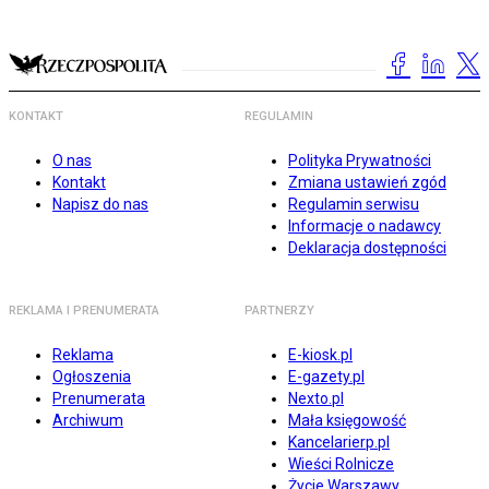
KONTAKT
REGULAMIN
O nas
Polityka Prywatności
Kontakt
Zmiana ustawień zgód
Napisz do nas
Regulamin serwisu
Informacje o nadawcy
Deklaracja dostępności
REKLAMA I PRENUMERATA
PARTNERZY
Reklama
E-kiosk.pl
Ogłoszenia
E-gazety.pl
Prenumerata
Nexto.pl
Archiwum
Mała księgowość
Kancelarierp.pl
Wieści Rolnicze
Życie Warszawy