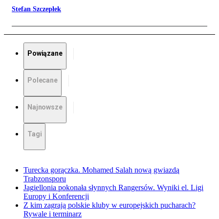
Stefan Szczepłek
Powiązane
Polecane
Najnowsze
Tagi
Turecka gorączka. Mohamed Salah nową gwiazdą
Trabzonsporu
Jagiellonia pokonała słynnych Rangersów. Wyniki el. Ligi
Europy i Konferencji
Z kim zagrają polskie kluby w europejskich pucharach?
Rywale i terminarz