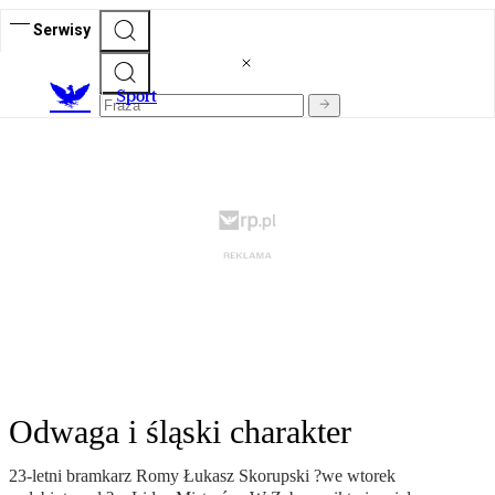
Serwisy
S
port
Odwaga i śląski charakter
23-letni bramkarz Romy Łukasz Skorupski ?we wtorek