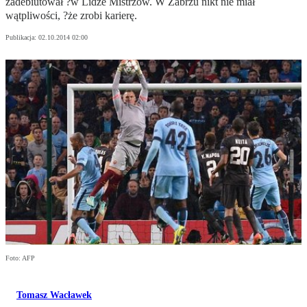
zadebiutował ?w Lidze Mistrzów. W Zabrzu nikt nie miał
wątpliwości, ?że zrobi karierę.
Publikacja:
02.10.2014 02:00
Foto: AFP
Tomasz Wacławek