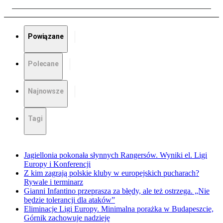
Powiązane
Polecane
Najnowsze
Tagi
Jagiellonia pokonała słynnych Rangersów. Wyniki el. Ligi
Europy i Konferencji
Z kim zagrają polskie kluby w europejskich pucharach?
Rywale i terminarz
Gianni Infantino przeprasza za błędy, ale też ostrzega. „Nie
będzie tolerancji dla ataków”
Eliminacje Ligi Europy. Minimalna porażka w Budapeszcie,
Górnik zachowuje nadzieję