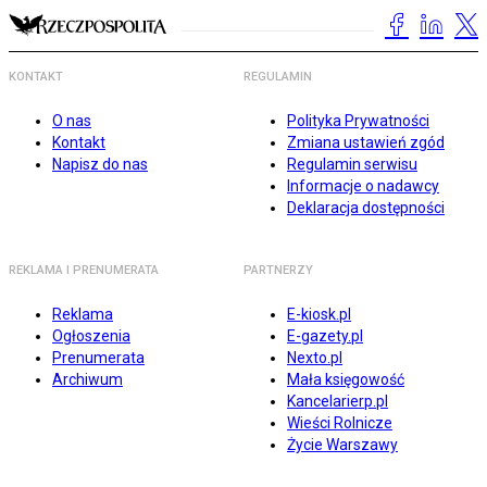
KONTAKT
REGULAMIN
O nas
Polityka Prywatności
Kontakt
Zmiana ustawień zgód
Napisz do nas
Regulamin serwisu
Informacje o nadawcy
Deklaracja dostępności
REKLAMA I PRENUMERATA
PARTNERZY
Reklama
E-kiosk.pl
Ogłoszenia
E-gazety.pl
Prenumerata
Nexto.pl
Archiwum
Mała księgowość
Kancelarierp.pl
Wieści Rolnicze
Życie Warszawy