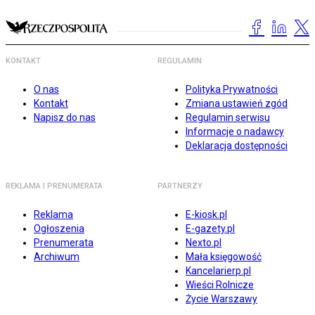
KONTAKT
REGULAMIN
O nas
Polityka Prywatności
Kontakt
Zmiana ustawień zgód
Napisz do nas
Regulamin serwisu
Informacje o nadawcy
Deklaracja dostępności
REKLAMA I PRENUMERATA
PARTNERZY
Reklama
E-kiosk.pl
Ogłoszenia
E-gazety.pl
Prenumerata
Nexto.pl
Archiwum
Mała księgowość
Kancelarierp.pl
Wieści Rolnicze
Życie Warszawy