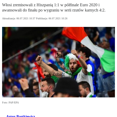
Włosi zremisowali z Hiszpanią 1:1 w półfinale Euro 2020 i
awansowali do finału po wygraniu w serii rzutów karnych 4:2.
Aktualizacja:
06.07.2021 10:37
Publikacja:
06.07.2021 10:26
16 zdjęć
Zobacz
Foto: PAP/EPA
Artur Bartkiewicz