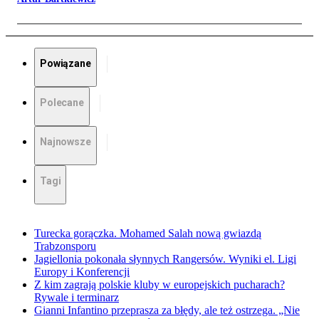
Powiązane
Polecane
Najnowsze
Tagi
Turecka gorączka. Mohamed Salah nową gwiazdą
Trabzonsporu
Jagiellonia pokonała słynnych Rangersów. Wyniki el. Ligi
Europy i Konferencji
Z kim zagrają polskie kluby w europejskich pucharach?
Rywale i terminarz
Gianni Infantino przeprasza za błędy, ale też ostrzega. „Nie