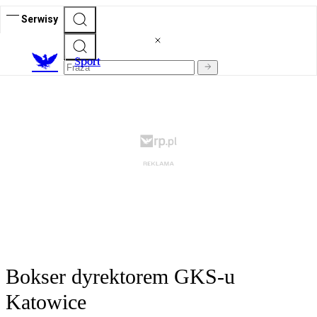
Serwisy
S
port
Bokser dyrektorem GKS-u
Katowice