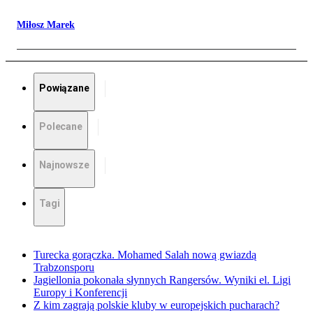
Miłosz Marek
Powiązane
Polecane
Najnowsze
Tagi
Turecka gorączka. Mohamed Salah nową gwiazdą
Trabzonsporu
Jagiellonia pokonała słynnych Rangersów. Wyniki el. Ligi
Europy i Konferencji
Z kim zagrają polskie kluby w europejskich pucharach?