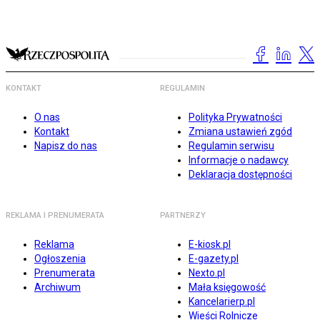
KONTAKT
REGULAMIN
O nas
Polityka Prywatności
Kontakt
Zmiana ustawień zgód
Napisz do nas
Regulamin serwisu
Informacje o nadawcy
Deklaracja dostępności
REKLAMA I PRENUMERATA
PARTNERZY
Reklama
E-kiosk.pl
Ogłoszenia
E-gazety.pl
Prenumerata
Nexto.pl
Archiwum
Mała księgowość
Kancelarierp.pl
Wieści Rolnicze