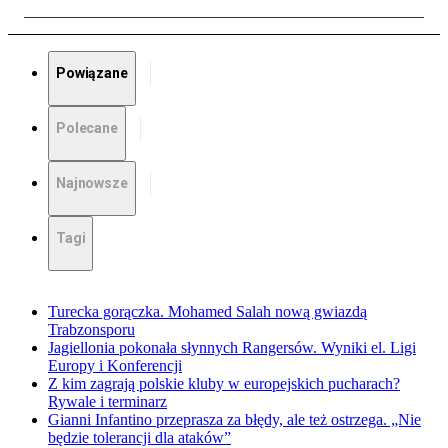
Powiązane
Polecane
Najnowsze
Tagi
Turecka gorączka. Mohamed Salah nową gwiazdą
Trabzonsporu
Jagiellonia pokonała słynnych Rangersów. Wyniki el. Ligi
Europy i Konferencji
Z kim zagrają polskie kluby w europejskich pucharach?
Rywale i terminarz
Gianni Infantino przeprasza za błędy, ale też ostrzega. „Nie
będzie tolerancji dla ataków”