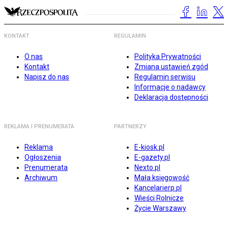
KONTAKT
REGULAMIN
O nas
Polityka Prywatności
Kontakt
Zmiana ustawień zgód
Napisz do nas
Regulamin serwisu
Informacje o nadawcy
Deklaracja dostępności
REKLAMA I PRENUMERATA
PARTNERZY
Reklama
E-kiosk.pl
Ogłoszenia
E-gazety.pl
Prenumerata
Nexto.pl
Archiwum
Mała księgowość
Kancelarierp.pl
Wieści Rolnicze
Życie Warszawy