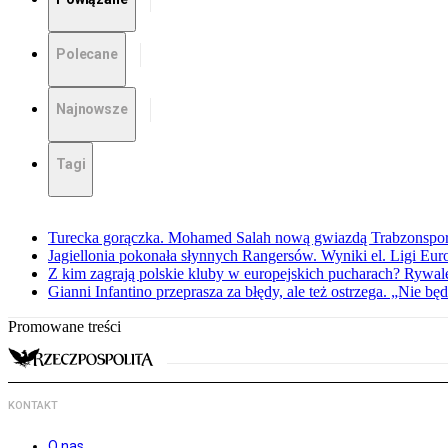
Polecane
Najnowsze
Tagi
Turecka gorączka. Mohamed Salah nową gwiazdą Trabzonspo
Jagiellonia pokonała słynnych Rangersów. Wyniki el. Ligi Eur
Z kim zagrają polskie kluby w europejskich pucharach? Rywale
Gianni Infantino przeprasza za błędy, ale też ostrzega. „Nie będ
Promowane treści
KONTAKT
O nas