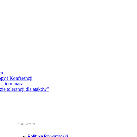
ru
opy i Konferencji
 i terminarz
zie tolerancji dla ataków”
REGULAMIN
Polityka Prywatności