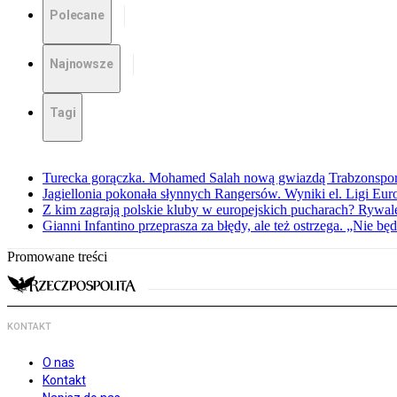
Polecane
Najnowsze
Tagi
Turecka gorączka. Mohamed Salah nową gwiazdą Trabzonspo
Jagiellonia pokonała słynnych Rangersów. Wyniki el. Ligi Eur
Z kim zagrają polskie kluby w europejskich pucharach? Rywale
Gianni Infantino przeprasza za błędy, ale też ostrzega. „Nie będ
Promowane treści
KONTAKT
O nas
Kontakt