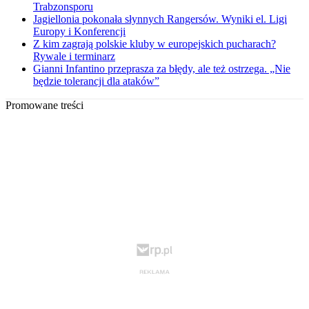
Trabzonsporu
Jagiellonia pokonała słynnych Rangersów. Wyniki el. Ligi
Europy i Konferencji
Z kim zagrają polskie kluby w europejskich pucharach?
Rywale i terminarz
Gianni Infantino przeprasza za błędy, ale też ostrzega. „Nie
będzie tolerancji dla ataków”
Promowane treści