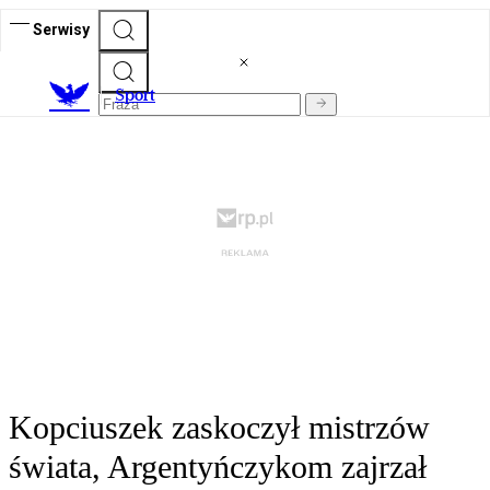
Serwisy
S
port
Kopciuszek zaskoczył mistrzów
świata, Argentyńczykom zajrzał