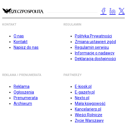
KONTAKT
REGULAMIN
O nas
Polityka Prywatności
Kontakt
Zmiana ustawień zgód
Napisz do nas
Regulamin serwisu
Informacje o nadawcy
Deklaracja dostępności
REKLAMA I PRENUMERATA
PARTNERZY
Reklama
E-kiosk.pl
Ogłoszenia
E-gazety.pl
Prenumerata
Nexto.pl
Archiwum
Mała księgowość
Kancelarierp.pl
Wieści Rolnicze
Życie Warszawy