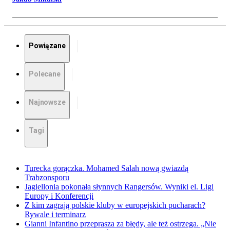
Powiązane
Polecane
Najnowsze
Tagi
Turecka gorączka. Mohamed Salah nową gwiazdą
Trabzonsporu
Jagiellonia pokonała słynnych Rangersów. Wyniki el. Ligi
Europy i Konferencji
Z kim zagrają polskie kluby w europejskich pucharach?
Rywale i terminarz
Gianni Infantino przeprasza za błędy, ale też ostrzega. „Nie