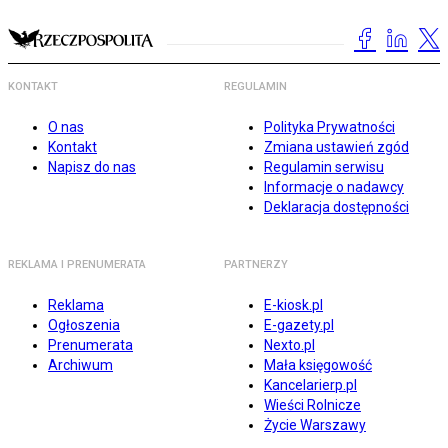
KONTAKT
REGULAMIN
O nas
Polityka Prywatności
Kontakt
Zmiana ustawień zgód
Napisz do nas
Regulamin serwisu
Informacje o nadawcy
Deklaracja dostępności
REKLAMA I PRENUMERATA
PARTNERZY
Reklama
E-kiosk.pl
Ogłoszenia
E-gazety.pl
Prenumerata
Nexto.pl
Archiwum
Mała księgowość
Kancelarierp.pl
Wieści Rolnicze
Życie Warszawy