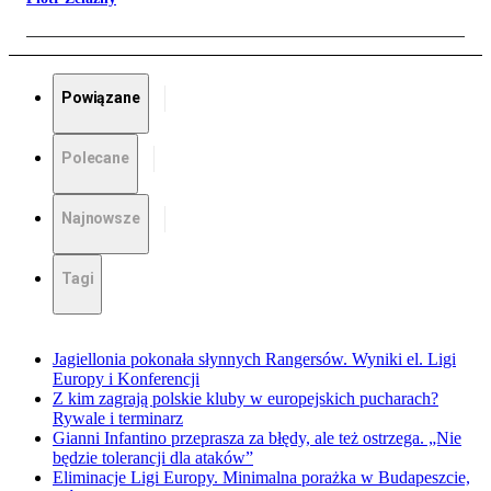
Powiązane
Polecane
Najnowsze
Tagi
Jagiellonia pokonała słynnych Rangersów. Wyniki el. Ligi
Europy i Konferencji
Z kim zagrają polskie kluby w europejskich pucharach?
Rywale i terminarz
Gianni Infantino przeprasza za błędy, ale też ostrzega. „Nie
będzie tolerancji dla ataków”
Eliminacje Ligi Europy. Minimalna porażka w Budapeszcie,